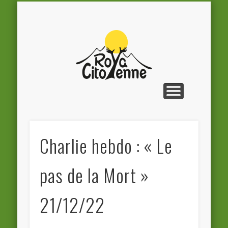
LA FRONTIÈRE INSPIRE…
L’ASSOCIATION
TEMPÊTE ALEX
NOUS AIDER
CONTACT
ACTIONS
ACCUEIL
INFOS
Roya
Citoyenne
Charlie hebdo : « Le
pas de la Mort »
21/12/22